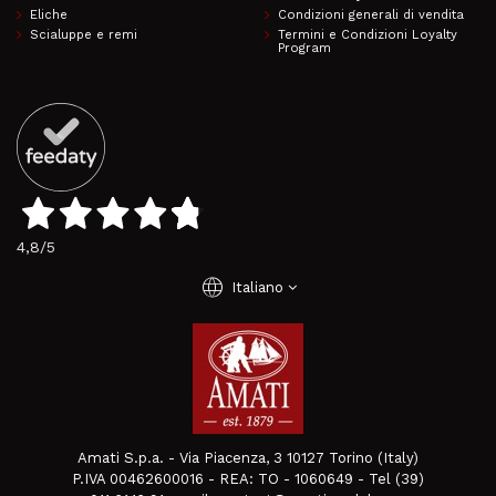
Eliche
Condizioni generali di vendita
Scialuppe e remi
Termini e Condizioni Loyalty
Program
4,8
/5
language
Italiano
Amati S.p.a. - Via Piacenza, 3 10127 Torino (Italy)
P.IVA 00462600016 - REA: TO - 1060649 - Tel (39)