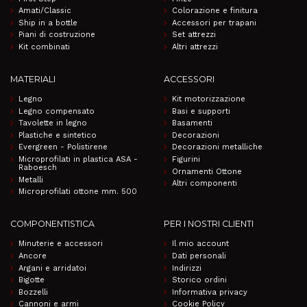
Amati/Classic
Colorazione e finitura
Ship in a bottle
Accessori per trapani
Piani di costruzione
Set attrezzi
Kit combinati
Altri attrezzi
MATERIALI
ACCESSORI
Legno
Kit motorizzazione
Legno compensato
Basi e supporti
Tavolette in legno
Basamenti
Plastiche e sintetico
Decorazioni
Evergreen - Polistirene
Decorazioni metalliche
Microprofilati in plastica ASA -
Figurini
Raboesch
Ornamenti Ottone
Metalli
Altri componenti
Microprofilati ottone mm. 500
COMPONENTISTICA
PER I NOSTRI CLIENTI
Minuterie e accessori
Il mio account
Ancore
Dati personali
Argani e arridatoi
Indirizzi
Bigotte
Storico ordini
Bozzelli
Informativa privacy
Cannoni e armi
Cookie Policy