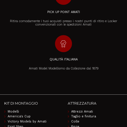
PICK UP POINT AMATI
Ritira comodamente i tuoi acquisti presso i nostri punti di ritiro e Locker
convenzionati con le spedizioni Amati
editor_choice
QUALITÀ ITALIANA
Amati Model Modellismo da Collezione dal 1879
KIT DI MONTAGGIO
ATTREZZATURA
Modelli
Attrezzi Amati
America's Cup
Taglio e finitura
Victory Models by Amati
Colle
First Step
Pinze