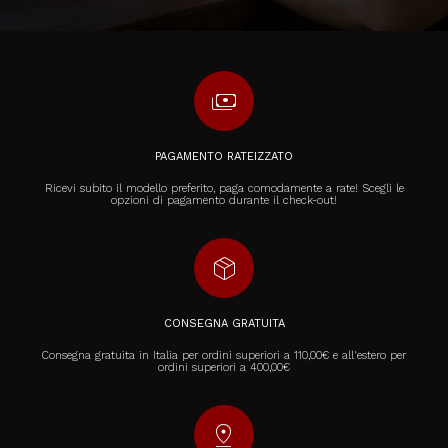
payments
PAGAMENTO RATEIZZATO
Ricevi subito il modello preferito, paga comodamente a rate! Scegli le
opzioni di pagamento durante il check-out!
package_2
CONSEGNA GRATUITA
Consegna gratuita in Italia per ordini superiori a 110,00€ e all'estero per
ordini superiori a 400,00€
pin_drop