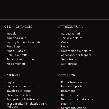
KIT DI MONTAGGIO
ATTREZZATURA
Modelli
Attrezzi Amati
America's Cup
Taglio e finitura
Victory Models by Amati
Colle
First Step
Pinze
Amati/Classic
Colorazione e finitura
Ship in a bottle
Accessori per trapani
Piani di costruzione
Set attrezzi
Kit combinati
Altri attrezzi
MATERIALI
ACCESSORI
Legno
Kit motorizzazione
Legno compensato
Basi e supporti
Tavolette in legno
Basamenti
Plastiche e sintetico
Decorazioni
Evergreen - Polistirene
Decorazioni metalliche
Microprofilati in plastica ASA -
Figurini
Raboesch
Ornamenti Ottone