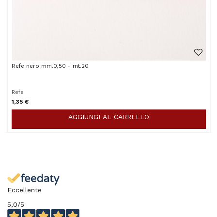
Refe nero mm.0,50 - mt.20
Refe
V
1,35 €
AGGIUNGI AL CARRELLO
Eccellente
5,0
/5