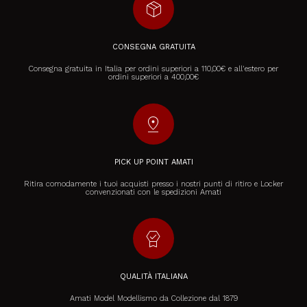
package_2
CONSEGNA GRATUITA
Consegna gratuita in Italia per ordini superiori a 110,00€ e all'estero per
ordini superiori a 400,00€
pin_drop
PICK UP POINT AMATI
Ritira comodamente i tuoi acquisti presso i nostri punti di ritiro e Locker
convenzionati con le spedizioni Amati
editor_choice
QUALITÀ ITALIANA
Amati Model Modellismo da Collezione dal 1879