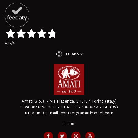
4,8
/5
language
Italiano
Amati S.p.a. - Via Piacenza, 3 10127 Torino (Italy)
P.IVA 00462600016 - REA: TO - 1060649 - Tel (39)
011.61.16.91 - mail: contact@amatimodel.com
SEGUICI