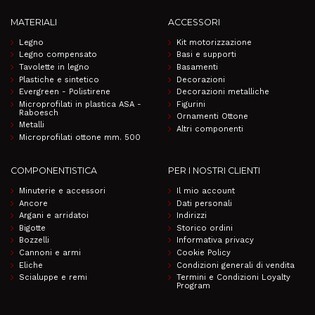
MATERIALI
ACCESSORI
Legno
Kit motorizzazione
Legno compensato
Basi e supporti
Tavolette in legno
Basamenti
Plastiche e sintetico
Decorazioni
Evergreen - Polistirene
Decorazioni metalliche
Microprofilati in plastica ASA -
Figurini
Raboesch
Ornamenti Ottone
Metalli
Altri componenti
Microprofilati ottone mm. 500
COMPONENTISTICA
PER I NOSTRI CLIENTI
Minuterie e accessori
Il mio account
Ancore
Dati personali
Argani e arridatoi
Indirizzi
Bigotte
Storico ordini
Bozzelli
Informativa privacy
Cannoni e armi
Cookie Policy
Eliche
Condizioni generali di vendita
Scialuppe e remi
Termini e Condizioni Loyalty
Program