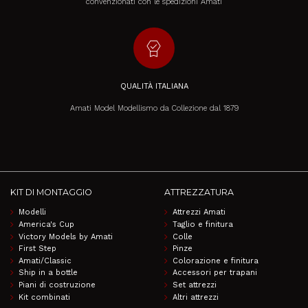
convenzionati con le spedizioni Amati
editor_choice
QUALITÀ ITALIANA
Amati Model Modellismo da Collezione dal 1879
KIT DI MONTAGGIO
ATTREZZATURA
Modelli
Attrezzi Amati
America's Cup
Taglio e finitura
Victory Models by Amati
Colle
First Step
Pinze
Amati/Classic
Colorazione e finitura
Ship in a bottle
Accessori per trapani
Piani di costruzione
Set attrezzi
Kit combinati
Altri attrezzi