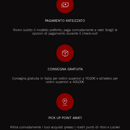
payments
PAGAMENTO RATEIZZATO
Ricevi subito il modello preferito, paga comodamente a rate! Scegli le
opzioni di pagamento durante il check-out!
package_2
CONSEGNA GRATUITA
Consegna gratuita in Italia per ordini superiori a 110,00€ e all'estero per
ordini superiori a 400,00€
pin_drop
PICK UP POINT AMATI
Ritira comodamente i tuoi acquisti presso i nostri punti di ritiro e Locker